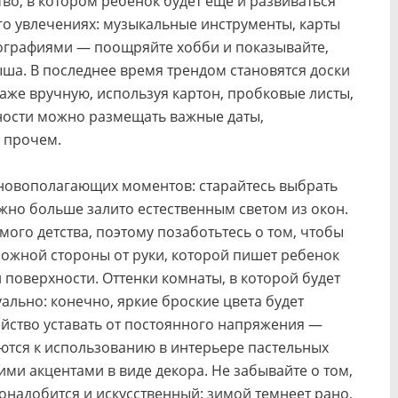
во, в котором ребенок будет еще и развиваться
го увлечениях: музыкальные инструменты, карты
тографиями — поощряйте хобби и показывайте,
ша. В последнее время трендом становятся доски
же вручную, используя картон, пробковые листы,
ности можно размещать важные даты,
и прочем.
сновополагающих моментов: старайтесь выбрать
ожно больше залито естественным светом из окон.
мого детства, поэтому позаботьтесь о том, чтобы
ожной стороны от руки, которой пишет ребенок
 поверхности. Оттенки комнаты, в которой будет
льно: конечно, яркие броские цвета будет
войство уставать от постоянного напряжения —
ются к использованию в интерьере пастельных
ми акцентами в виде декора. Не забывайте о том,
онадобится и искусственный: зимой темнеет рано,