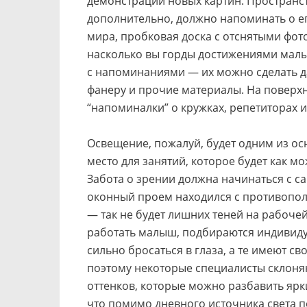
демонстрации новых картин. Пространст
дополнительно, должно напоминать о е
мира, пробковая доска с отснятыми фо
насколько вы горды достижениями малы
с напоминаниями — их можно сделать да
фанеру и прочие материалы. На поверх
“напоминалки” о кружках, репетиторах 
Освещение, пожалуй, будет одним из о
место для занятий, которое будет как м
Забота о зрении должна начинаться с са
оконный проем находился с противопол
— так не будет лишних теней на рабочей
работать малыш, подбираются индивидуа
сильно бросаться в глаза, а те имеют с
поэтому некоторые специалисты склоня
оттенков, которые можно разбавить ярки
что помимо дневного источника света п