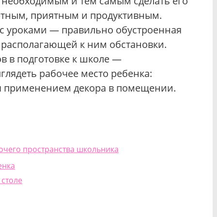
 необходимым и тем самым сделать его
ртным, приятным и продуктивным.
 с уроками — правильно обустроенная
е располагающей к ним обстановки.
в в подготовке к школе —
ыглядеть рабочее место ребенка:
я применением декора в помещении.
очего пространства школьника
енка
 столе